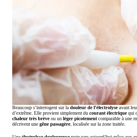
Beaucoup s’interrogent sur la
douleur de l’électrolyse
avant leur
d’extrême. Elle provient simplement du
courant électrique
qui d
chaleur très brève
ou un
léger picotement
comparable à une mi
décrivent une
gêne passagère
, localisée sur la zone traitée.
Une
électrolyse douloureuse
reste rare aujourd’hui grâce aux a