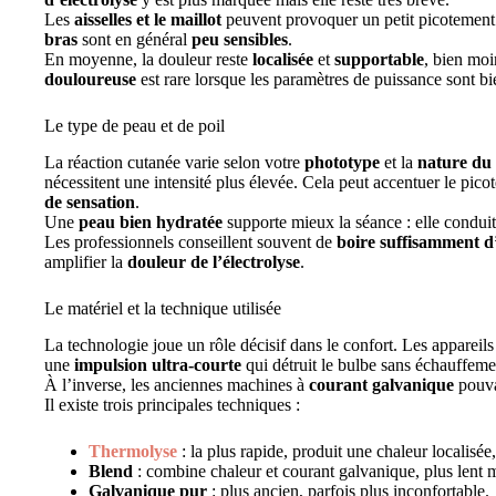
Les
aisselles et le maillot
peuvent provoquer un petit picotement 
bras
sont en général
peu sensibles
.
En moyenne, la douleur reste
localisée
et
supportable
, bien moi
douloureuse
est rare lorsque les paramètres de puissance sont bie
Le type de peau et de poil
La réaction cutanée varie selon votre
phototype
et la
nature du 
nécessitent une intensité plus élevée. Cela peut accentuer le picot
de sensation
.
Une
peau bien hydratée
supporte mieux la séance : elle conduit
Les professionnels conseillent souvent de
boire suffisamment d
amplifier la
douleur de l’électrolyse
.
Le matériel et la technique utilisée
La technologie joue un rôle décisif dans le confort. Les appare
une
impulsion ultra-courte
qui détruit le bulbe sans échauffeme
À l’inverse, les anciennes machines à
courant galvanique
pouva
Il existe trois principales techniques :
Thermolyse
: la plus rapide, produit une chaleur localisé
Blend
: combine chaleur et courant galvanique, plus lent ma
Galvanique pur
: plus ancien, parfois plus inconfortable.