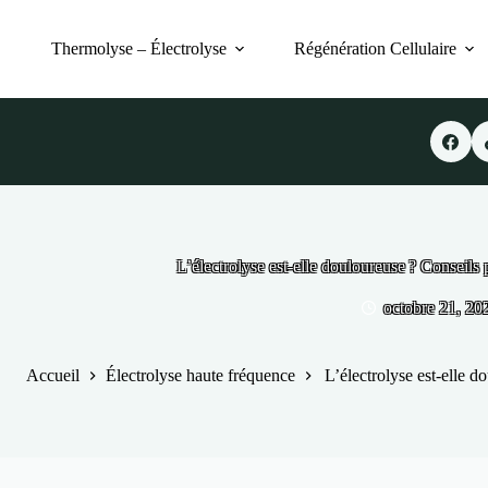
Passer
au
contenu
Thermolyse – Électrolyse
Régénération Cellulaire
L’électrolyse est-elle douloureuse ? Conseils 
octobre 21, 20
Accueil
Électrolyse haute fréquence
L’électrolyse est-elle d