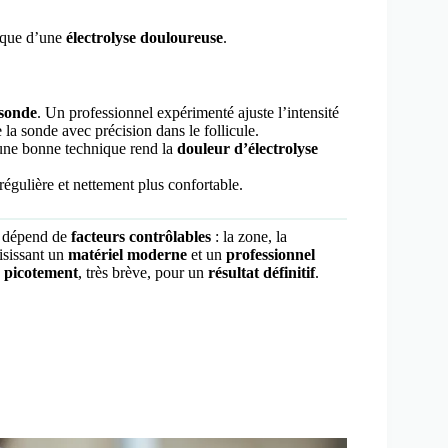
isque d’une
électrolyse douloureuse
.
 sonde
. Un professionnel expérimenté ajuste l’intensité
e la sonde avec précision dans le follicule.
u’une bonne technique rend la
douleur d’électrolyse
 régulière et nettement plus confortable.
le dépend de
facteurs contrôlables
: la zone, la
isissant un
matériel moderne
et un
professionnel
e picotement
, très brève, pour un
résultat définitif
.