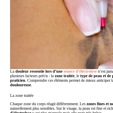
La
douleur ressentie lors d’une
séance d’électrolyse
n’est jama
plusieurs facteurs précis : la
zone traitée
, le
type de peau et de 
praticien
. Comprendre ces éléments permet de mieux anticiper la
douloureuse
.
La zone traitée
Chaque zone du corps réagit différemment. Les
zones fines et 
naturellement plus sensibles. Sur le visage, la peau est fine et ri
d’électrolyse
y est plus marquée mais elle reste très brève.