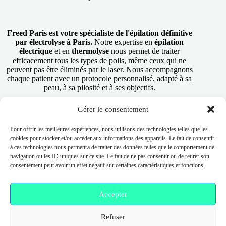
Freed Paris est votre spécialiste de l'épilation définitive
par électrolyse à Paris.
Notre expertise en
épilation
électrique
et en
thermolyse
nous permet de traiter
efficacement tous les types de poils, même ceux qui ne
peuvent pas être éliminés par le laser. Nous accompagnons
chaque patient avec un protocole personnalisé, adapté à sa
peau, à sa pilosité et à ses objectifs.
Gérer le consentement
RÉSERVER UNE SÉANCE
Pour offrir les meilleures expériences, nous utilisons des technologies telles que les
cookies pour stocker et/ou accéder aux informations des appareils. Le fait de consentir
à ces technologies nous permettra de traiter des données telles que le comportement de
navigation ou les ID uniques sur ce site. Le fait de ne pas consentir ou de retirer son
Nos Services
consentement peut avoir un effet négatif sur certaines caractéristiques et fonctions.
Thermolyse – Électrolyse
Épilation Thermolyse
Accepter
Épilation Électrolyse
Épilation Électrique
Régénération Cellulaire
Refuser
Nettoyage de peau