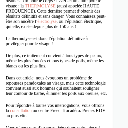
distincts. Un pour le corps : l’APL et un autre pour le
visage : la
THERMOLYSE
(aussi appelée HAUTE
FREQUENCE). Cette dernière permet d’obtenir des
résultats définitifs et sans danger. Vous connaissez peut-
être son ancêtre l’
électrolyse
, ou l’épilation électrique,
qui elle, existe depuis plus de 150 ans !
La thermolyse est donc l’épilation définitive à
privilégier pour le visage !
De plus, ce traitement convient à tous types de peaux,
même les plus foncées et tous types de poils, même les
blancs ou les plus fins.
Dans cet article, nous évoquons un problème de
repousses paradoxales au visage, mais cette technologie
convient aussi aux hommes qui souhaitent souligner
leur contour de barbe, éliminer les poils aux oreilles, etc.
Pour répondre à toutes vos interrogations, vous offrons
la
consultation
au centre Freed Trocadéro. Prenez RDV
au plus vite.
Vous n’avez plus d’excuses, jetez donc votre pince à