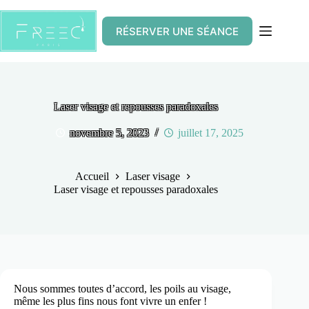
Passer
au
contenu
RÉSERVER UNE SÉANCE
Laser visage et repousses paradoxales
novembre 5, 2023
juillet 17, 2025
Accueil
Laser visage
Laser visage et repousses paradoxales
Nous sommes toutes d’accord, les poils au visage,
même les plus fins nous font vivre un enfer !