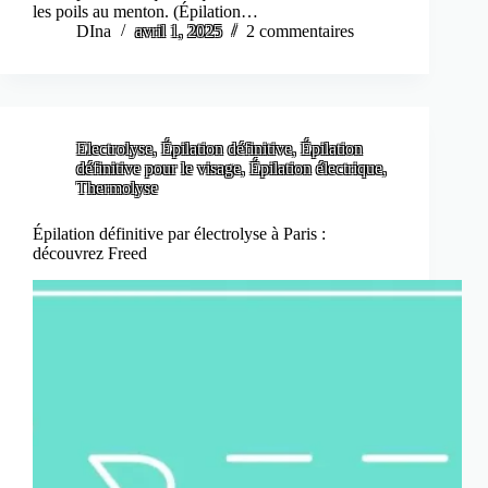
les poils au menton. (Épilation…
DIna
avril 1, 2025
2 commentaires
Electrolyse
,
Épilation définitive
,
Épilation
définitive pour le visage
,
Épilation électrique
,
Thermolyse
Épilation définitive par électrolyse à Paris :
découvrez Freed