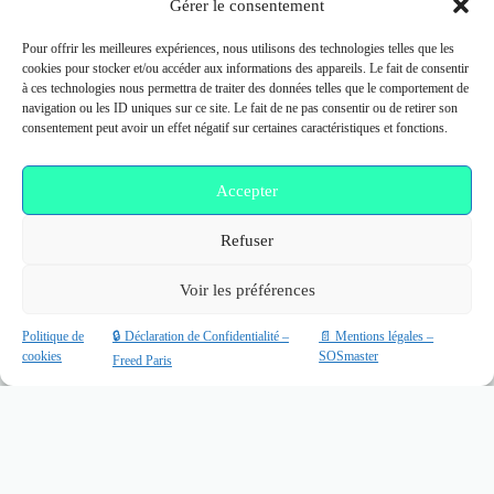
Gérer le consentement
RÉSERVER UNE SÉANCE
Pour offrir les meilleures expériences, nous utilisons des technologies telles que les
cookies pour stocker et/ou accéder aux informations des appareils. Le fait de consentir
à ces technologies nous permettra de traiter des données telles que le comportement de
navigation ou les ID uniques sur ce site. Le fait de ne pas consentir ou de retirer son
Nos Services
consentement peut avoir un effet négatif sur certaines caractéristiques et fonctions.
Thermolyse – Électrolyse
Épilation Thermolyse
Accepter
Épilation Électrolyse
Épilation Électrique
Régénération Cellulaire
Refuser
Nettoyage de peau
Microneedling
Voir les préférences
Peeling
Photorajeunissement
Lumière Pulsée Avancée
Politique de
🔒 Déclaration de Confidentialité –
📄 Mentions légales –
Téléphone
Copyright © 2026 - Freed Électrolyse à Paris |
Création de
cookies
SOSmaster
Freed Paris
Site par Nova Dream
avec
Novis
Itinéraire
WhatsApp