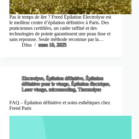
Pas le temps de lire ? Freed Épilation Électrolyse est
le meilleur centre d’épilation définitive à Paris. Des
praticiennes certifiées, un cadre raffiné et des
technologies de pointe garantissent une peau lisse et
sans repousse. Seule méthode reconnue par la…
DIna
mars 10, 2025
Electrolyse
,
Épilation définitive
,
Épilation
définitive pour le visage
,
Épilation électrique
,
Laser visage
,
microneeding
,
Thermolyse
FAQ – Épilation définitive et soins esthétiques chez
Freed Paris