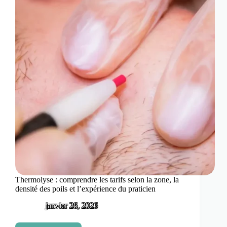
pour
la
barbe,
le
dos
et
le
torse
Thermolyse : comprendre les tarifs selon la zone, la
densité des poils et l’expérience du praticien
janvier 26, 2026