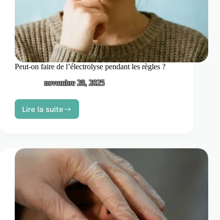
Peut-on faire de l’électrolyse pendant les règles ?
novembre 28, 2025
Lire la suite
Peut-
on
faire
de
l’électrolyse
pendant
les
règles
?