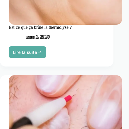
Est-ce que ça brûle la thermolyse ?
mars 2, 2026
Lire la suite
Est-
ce
que
ça
brûle
la
thermolyse
?