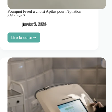
Pourquoi Freed a choisi Apilus pour l’épilation
définitive ?
janvier 5, 2026
Lire la suite
Pourquoi
Freed
a
choisi
Apilus
pour
l’épilation
définitive
?