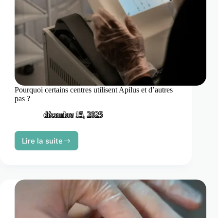
Pourquoi certains centres utilisent Apilus et d’autres
pas ?
décembre 15, 2025
Lire la suite
Pourquoi
certains
centres
utilisent
Apilus
et
d’autres
pas