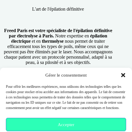
L'art de l'épilation définitive
Freed Paris est votre spécialiste de l'épilation définitive
par électrolyse à Paris.
Notre expertise en
épilation
électrique
et en
thermolyse
nous permet de traiter
efficacement tous les types de poils, même ceux qui ne
peuvent pas être éliminés par le laser. Nous accompagnons
chaque patient avec un protocole personnalisé, adapté à sa
peau, à sa pilosité et à ses objectifs.
Gérer le consentement
RÉSERVER UNE SÉANCE
Pour offrir les meilleures expériences, nous utilisons des technologies telles que les
cookies pour stocker et/ou accéder aux informations des appareils. Le fait de consentir
à ces technologies nous permettra de traiter des données telles que le comportement de
navigation ou les ID uniques sur ce site. Le fait de ne pas consentir ou de retirer son
Nos Services
consentement peut avoir un effet négatif sur certaines caractéristiques et fonctions.
Thermolyse – Électrolyse
Épilation Thermolyse
Accepter
Épilation Électrolyse
Épilation Électrique