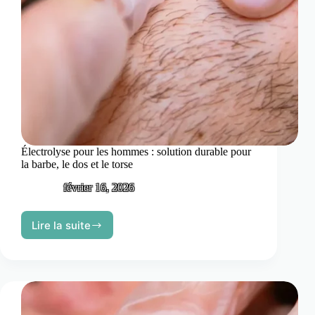
Électrolyse pour les hommes : solution durable pour
la barbe, le dos et le torse
février 16, 2026
Lire la suite
Électrolyse
pour
les
hommes
:
solution
durable