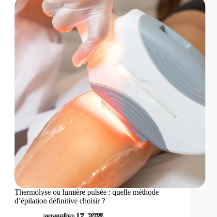
risques,
résultats
et
erreurs
à
éviter
Thermolyse ou lumière pulsée : quelle méthode
d’épilation définitive choisir ?
novembre 17, 2025